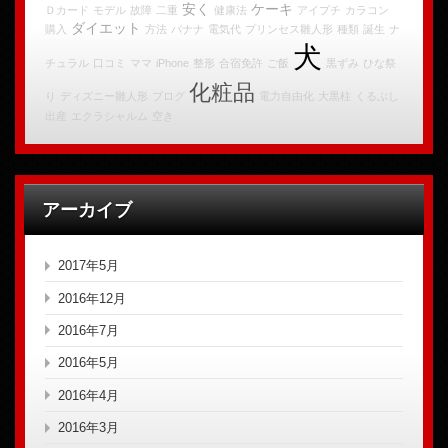
安く
ケーキ
Ｄカード
モデル
故障
二重
健康法
アイプチ
カラコン
ダイエット
購入
方法
バナナ
電気代
プリンセス雛人形
種類
誕生
ナ
犬
チュラル
口コミ
ママ
iPhone
整形
合宿免許
ご飯
黒ずみ
ひな祭
化粧品
り
ディズニー雛人形
ブログ
電力自由化
大黒柱
くるぶし
出産
エクラシャルム
空き
アーカイブ
2017年5月
2016年12月
2016年7月
2016年5月
2016年4月
2016年3月