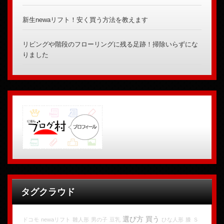
新生newaリフト！安く買う方法を教えます
リビングや階段のフローリングに残る足跡！掃除いらずにな
りました
タグクラウド
選び方
買う
ドコモ
newaリフト
雛人形
男の子
豆乳
ひな人形
膝
Ｓ