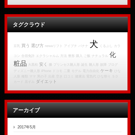
タグクラウド
犬
買う
選び方
豆乳
newaリフト
アイプチ
バナナ
くるぶし
カラ
化
コン
合宿免許
エクラシャルム
方法
整形
購入
ご飯
ナチュラル
粧品
安く
大黒柱
膝
プリンセス雛人形
誕生
雛人形
故障
ブログ
ケーキ
ディズニー雛人形
iPhone
ドコモ
二重
モデル
電力自由化
ひな
人形
種類
ママ
男の子
出産
空き
口コミ
健康法
電気代
ひな祭り
ＳＤ
ダイエット
カード
黒ずみ
アーカイブ
2017年5月